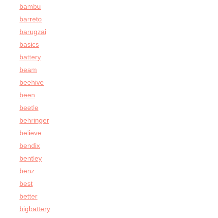
bambu
barreto
barugzai
basics
battery
beam
beehive
been
beetle
behringer
believe
bendix
bentley
benz
best
better
bigbattery