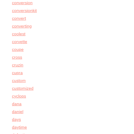
conversion
conversionkit
convert
converting
coolest
corvette
coupe
cross
cruzin
cupra
custom
customized
cyclops
dana
daniel
days
daytime