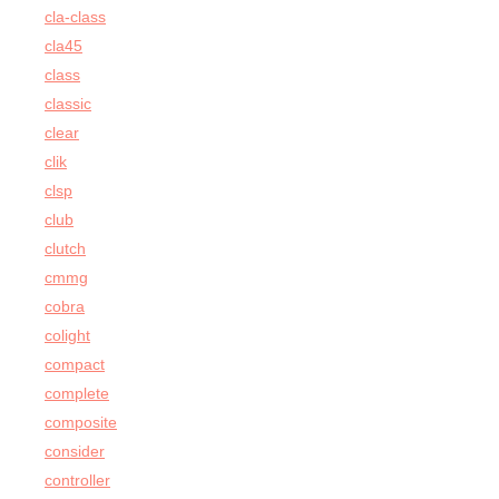
cla-class
cla45
class
classic
clear
clik
clsp
club
clutch
cmmg
cobra
colight
compact
complete
composite
consider
controller