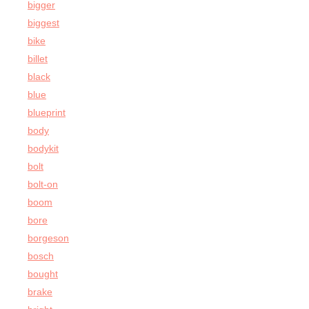
bigger
biggest
bike
billet
black
blue
blueprint
body
bodykit
bolt
bolt-on
boom
bore
borgeson
bosch
bought
brake