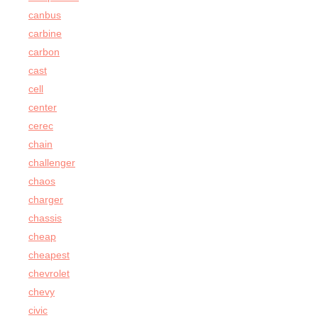
canbus
carbine
carbon
cast
cell
center
cerec
chain
challenger
chaos
charger
chassis
cheap
cheapest
chevrolet
chevy
civic