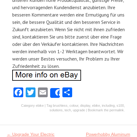
unseren Kunden hohe Produktqualität, günstige Preise,
und hervorragenden Kundendienst anzubieten. Ihre
besseren Kommentare werden eine Ermutigung für uns
sein, die bessere Qualität und den besseren Service in
Zukunft anzubieten. Wenn Sie nicht mit ihnen zufrieden
sind, kontaktieren Sie uns bitte zuerst über eine Frage
oder über den Verkäufer kontaktieren. Ihre Nachrichten
werden innerhalb von 1-2 Werktagen beantwortet. Wir
werden unser Bestes versuchen, Ihr Problem zu Ihrer
Zufriedenheit zu lösen.
Fa
T
E
S
Share
ce
w
m
ha
Category
ebike
| Tag
brushless
,
colour
,
display
,
ebike
,
including
,
s100
,
b
itt
ai
re
solutions
,
tech
,
upgrade
| Bookmark the
permalink
.
o
er
l
o
Post navigation
←
Upgrade Your Electric
Powerhobby Aluminum