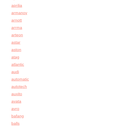
aprilia
armanov
arnott
arrma
arteon
astar
aston
atag
atlantic
audi
automatic
autotech
auxito
avata
avro
bafang
balls