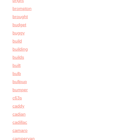
bright
brompton
brought
budget
buggy
build
building
builds
built
bulb
bullpup
bumper
c63s
caddy
cadian
cadillac
camaro
campervan