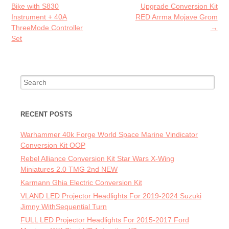
k
Bike with S830
Upgrade Conversion Kit
Instrument + 40A
RED Arrma Mojave Grom
ThreeMode Controller
→
Set
Search for:
RECENT POSTS
Warhammer 40k Forge World Space Marine Vindicator
Conversion Kit OOP
Rebel Alliance Conversion Kit Star Wars X-Wing
Miniatures 2.0 TMG 2nd NEW
Karmann Ghia Electric Conversion Kit
VLAND LED Projector Headlights For 2019-2024 Suzuki
Jimny WithSequential Turn
FULL LED Projector Headlights For 2015-2017 Ford