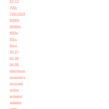
67-72
700c
700c2829
8000k
8000lm
800w
80cc
8pcs
90-97
92-98
94-95
abenteuer
accessory
accurate
active
actuator
adapter
adot