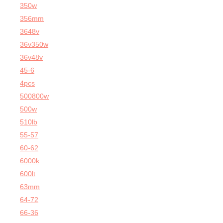
350w
356mm
3648v
36v350w
36v48v
45-6
4pcs
500800w
500w
510lb
55-57
60-62
6000k
600lt
63mm
64-72
66-36