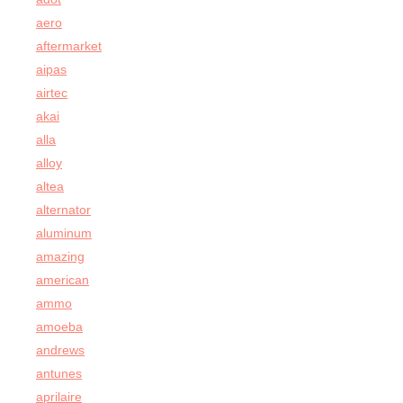
aero
aftermarket
aipas
airtec
akai
alla
alloy
altea
alternator
aluminum
amazing
american
ammo
amoeba
andrews
antunes
aprilaire